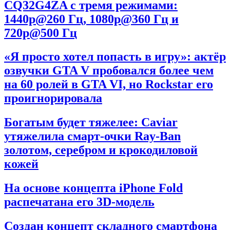
CQ32G4ZA с тремя режимами:
1440p@260 Гц, 1080p@360 Гц и
720p@500 Гц
«Я просто хотел попасть в игру»: актёр
озвучки GTA V пробовался более чем
на 60 ролей в GTA VI, но Rockstar его
проигнорировала
Богатым будет тяжелее: Caviar
утяжелила смарт-очки Ray-Ban
золотом, серебром и крокодиловой
кожей
На основе концепта iPhone Fold
распечатана его 3D-модель
Создан концепт складного смартфона