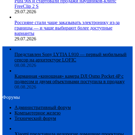
Pura 90s и стартовали продажи наушников-клипс
FreeClip 2 S
29.07.2026
Россияне стали чаще заказывать электронику из-за
границы — и чаще выбирают более доступные
варианты
29.07.2026
Представлен Sony LYTIA L910 — первый мобильный
сенсор на архитектуре LOFIC
08.08.2026
Карманная «киношная» камера DJI Osmo Pocket 4P с
подвесом и двумя объективами поступила в продажу
08.08.2026
Форумы
Административный форум
Компьютерное железо
Технический форум
Xiaomi представила недорогие домашние проекторы