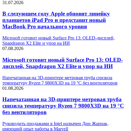
31.07.2026
В следующем году Apple обновит линейку
планшетов iPad Pro и представит новый
MacBook Pro начального уровня
Microsoft готовит новый Surface Pro 13: OLED-дисплей,
Snapdragon X2 Elite и упор на ИИ
07.08.2026
Microsoft готовит новый Surface Pro 13: OLED-
дисплей, Snapdragon X2 Elite и упор на ИИ
Напечатанная на 3D-принтере метровая труба снизила
температуру Ryzen 7 9800X3D на 19 °C без вентиляторов
01.08.2026
Напечатанная на 3D-принтере метровая труба
снизила температуру Ryzen 7 9800X3D на 19 °C
без вентиляторов
Руководить продажами в Intel назначен Дин Жарнак,
имеющий опыт работы в Marvell