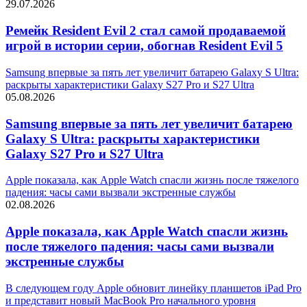
29.07.2026
Ремейк Resident Evil 2 стал самой продаваемой
игрой в истории серии, обогнав Resident Evil 5
Samsung впервые за пять лет увеличит батарею Galaxy S Ultra:
раскрыты характеристики Galaxy S27 Pro и S27 Ultra
05.08.2026
Samsung впервые за пять лет увеличит батарею
Galaxy S Ultra: раскрыты характеристики
Galaxy S27 Pro и S27 Ultra
Apple показала, как Apple Watch спасли жизнь после тяжелого
падения: часы сами вызвали экстренные службы
02.08.2026
Apple показала, как Apple Watch спасли жизнь
после тяжелого падения: часы сами вызвали
экстренные службы
В следующем году Apple обновит линейку планшетов iPad Pro
и представит новый MacBook Pro начального уровня