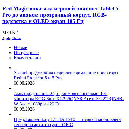
Red Magic показала игровой планшет Tablet 5
Pro до анонса: прозрачный корпус, RGB-
подсветка и OLED-экран 185 Гц
МЕТКИ
Apple
iPhone
Новые
Популярные
Комментарии
Xiaomi представила недорогие домашние проекторы
Redmi Projector 5 и 5 Pro
08.08.2026
Asus представила 24,5-дюймовые игровые IPS-
мониторы ROG Strix XG259QNSR Ace и XG259QNSR-
W Ace с 1080p и 420 Гц
08.08.2026
Представлен Sony LYTIA L910 — первый мобильный
сенсор на архитектуре LOFIC