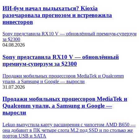
ИИ-бум начал выдыхаться? Kioxia
разочаровала прогнозом и встревожила
инвесторов
Sony представила RX10 V — обновлённый премиум-суперзум
за $2300
04.08.2026
Sony представила RX10 V — обновлённый
премиум-суперзум за $2300
Продажи мобильных процессоров MediaTek и Qualcomm
упали, а Samsung и Google — выросли
31.07.2026
Продажи мобильных процессоров MediaTek и
Qualcomm упали, а Samsung и Google —
выросли
Lekuo выпустила карту расширения с чипсетом AMD B650 —
она добавит в ПК четыре слота M.2 под SSD и по столько же
портов USB и SATA