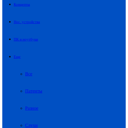
Концепты
Нос. устройства
ПК и ноутбуки
Еще
Все
Патенты
Разное
Слухи