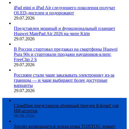
iPad mini и iPad Air следующего поколения получат
OLED-дисплеи и подорожают
29.07.2026
Представлен мощный и функциональный планшет
Huawei MatePad Air 2026 на чипе Kirin
29.07.2026
В России стартовал предзаказ на смартфоны Huawei
Pura 90s и стартовали продажи наушников-клипс
FreeClip 2 S
29.07.2026
Россияне стали чаще заказывать электронику из-за
границы — и чаще выбирают более доступные
варианты
29.07.2026
Cloudflare представила облачный браузер Kitesurf для
ИИ-агентов
08.08.2026
Spectre возвращается: новая атака TONTOU ломает