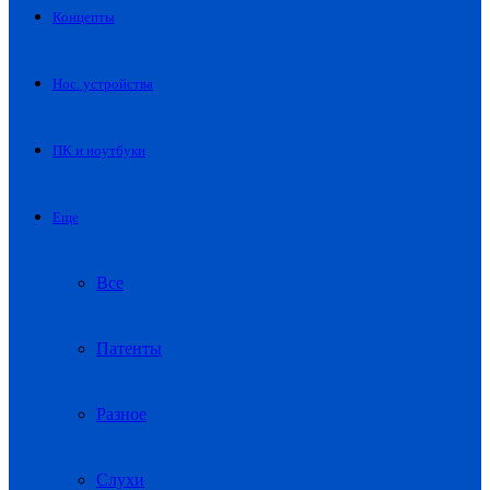
Концепты
Нос. устройства
ПК и ноутбуки
Еще
Все
Патенты
Разное
Слухи