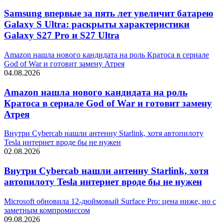
Samsung впервые за пять лет увеличит батарею
Galaxy S Ultra: раскрыты характеристики
Galaxy S27 Pro и S27 Ultra
Amazon нашла нового кандидата на роль Кратоса в сериале
God of War и готовит замену Атрея
04.08.2026
Amazon нашла нового кандидата на роль
Кратоса в сериале God of War и готовит замену
Атрея
Внутри Cybercab нашли антенну Starlink, хотя автопилоту
Tesla интернет вроде бы не нужен
02.08.2026
Внутри Cybercab нашли антенну Starlink, хотя
автопилоту Tesla интернет вроде бы не нужен
Microsoft обновила 12-дюймовый Surface Pro: цена ниже, но с
заметным компромиссом
09.08.2026