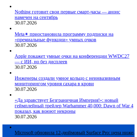
Nothing готовит свои первые смарт-часы — анонс
намечен на сентябрь
30.07.2026
Meta✴ приостановила программу подписки на
«премиальные функции» умных очков
30.07.2026
Apple покажет умные очки на конференции WWDC27
— с ИИ, но без дисплеев
30.07.2026
Инженеры создали умное кольцо с неинвазивным
мониторингом уровня сахара в крови
30.07.2026
«Да здравствует Безграничная Империя!»: новый
геймплейный трейлер Warhammer 40,000: Dawn of War 4
показал, как воюют некроны
30.07.2026
Microsoft обновила 12-дюймовый Surface Pro: цена ниже,