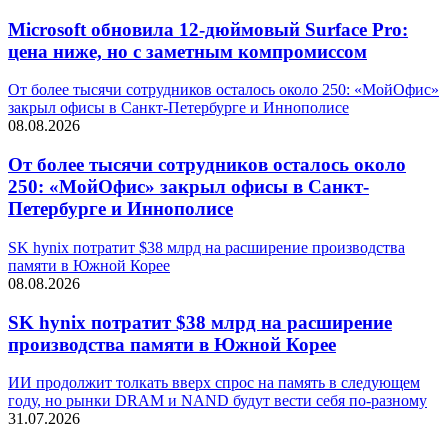
Microsoft обновила 12-дюймовый Surface Pro:
цена ниже, но с заметным компромиссом
От более тысячи сотрудников осталось около 250: «МойОфис»
закрыл офисы в Санкт-Петербурге и Иннополисе
08.08.2026
От более тысячи сотрудников осталось около
250: «МойОфис» закрыл офисы в Санкт-
Петербурге и Иннополисе
SK hynix потратит $38 млрд на расширение производства
памяти в Южной Корее
08.08.2026
SK hynix потратит $38 млрд на расширение
производства памяти в Южной Корее
ИИ продолжит толкать вверх спрос на память в следующем
году, но рынки DRAM и NAND будут вести себя по-разному
31.07.2026