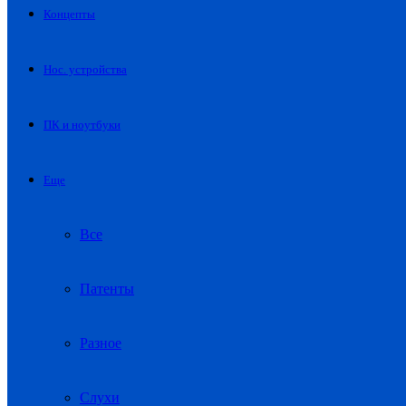
Концепты
Нос. устройства
ПК и ноутбуки
Еще
Все
Патенты
Разное
Слухи