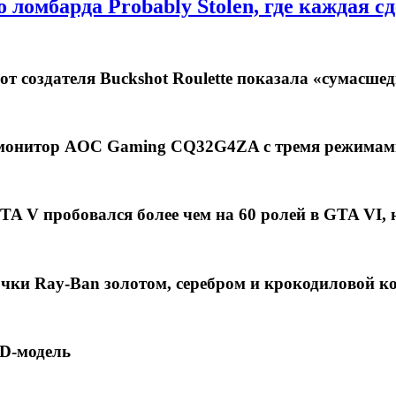
ломбарда Probably Stolen, где каждая с
от создателя Buckshot Roulette показала «сумасше
 монитор AOC Gaming CQ32G4ZA с тремя режимами
GTA V пробовался более чем на 60 ролей в GTA VI,
очки Ray-Ban золотом, серебром и крокодиловой к
3D-модель