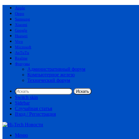
Apple
Oppo
Samsung
Xiaomi
Google
Huawei
Vivo
Microsoft
AnTuTu
Realme
Форумы
Административный форум
Компьютерное железо
Технический форум
Искать
Switch skin
Sidebar
Случайная статья
Вход / Регистрация
Меню