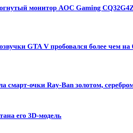
зогнутый монитор AOC Gaming CQ32G4Z
 озвучки GTA V пробовался более чем на 6
ла смарт-очки Ray-Ban золотом, серебро
тана его 3D-модель